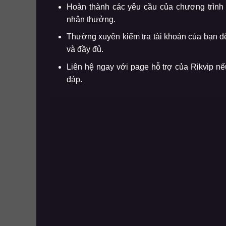
Hoàn thành các yêu cầu của chương trình 
nhận thưởng.
Thường xuyên kiểm tra tài khoản của bạn đ
và đầy đủ.
Liên hệ ngay với page hỗ trợ của Rikvip nế
đáp.