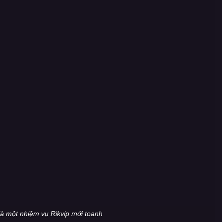
 một nhiệm vụ Rikvip mới toanh