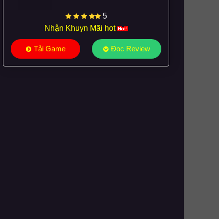
5
Nhận Khuyn Mãi hot
Tải Game
Đọc Review