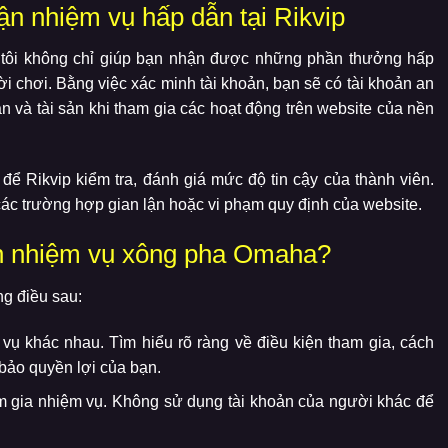
ận nhiệm vụ hấp dẫn tại Rikvip
 tôi không chỉ giúp bạn nhận được những phần thưởng hấp
i chơi. Bằng việc xác minh tài khoản, bạn sẽ có tài khoản an
n và tài sản khi tham gia các hoạt động trên website của nền
để Rikvip kiểm tra, đánh giá mức độ tin cậy của thành viên.
các trường hợp gian lận hoặc vi phạm quy định của website.
iện nhiệm vụ xông pha Omaha?
ng điều sau:
vụ khác nhau. Tìm hiểu rõ ràng về điều kiện tham gia, cách
bảo quyền lợi của bạn.
m gia nhiệm vụ. Không sử dụng tài khoản của người khác để