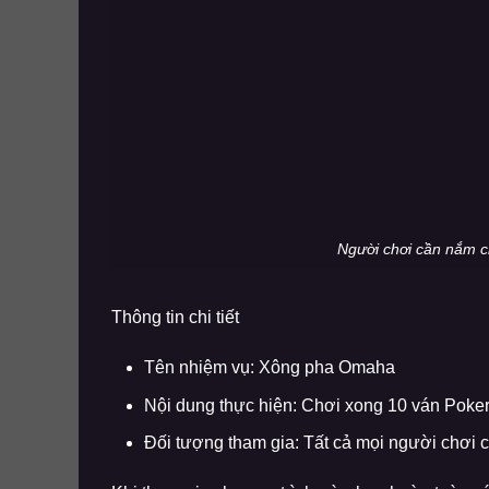
Người chơi cần nắm c
Thông tin chi tiết
Tên nhiệm vụ: Xông pha Omaha
Nội dung thực hiện: Chơi xong 10 ván Pok
Đối tượng tham gia: Tất cả mọi người chơi c