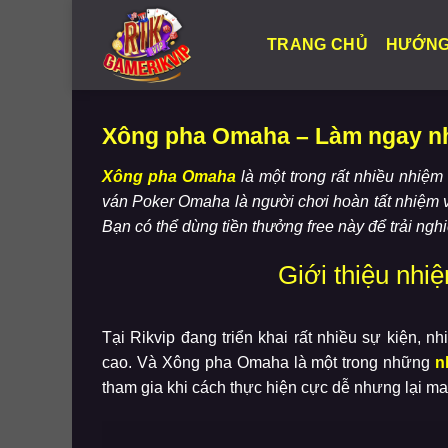
Skip
to
TRANG CHỦ
HƯỚNG
content
Xông pha Omaha – Làm ngay n
Xông pha Omaha
là một trong rất nhiều nhiệ
ván Poker Omaha là người chơi hoàn tất nhiệm 
Bạn có thể dùng tiền thưởng free này để trải ng
Giới thiệu nh
Tại Rikvip đang triển khai rất nhiều sự kiện,
cao. Và Xông pha Omaha là một trong những
n
tham gia khi cách thực hiện cực dễ nhưng lại m