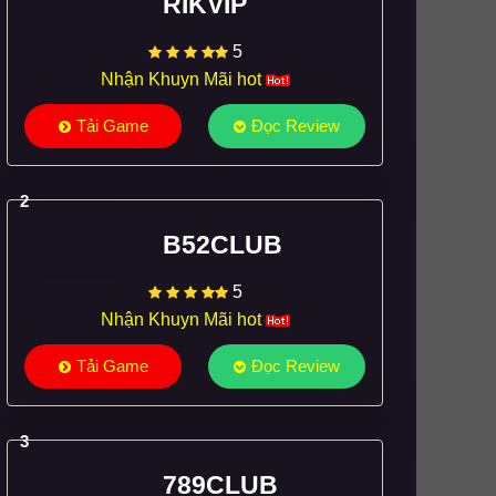
RIKVIP
Các
bước
để
5
trở
Nhận Khuyn Mãi hot
thành
cao
thủ
Tải Game
Đọc Review
2
B52CLUB
5
Nhận Khuyn Mãi hot
Tải Game
Đọc Review
3
789CLUB