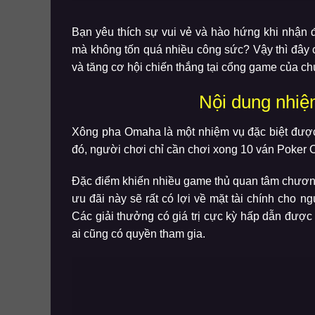
Bạn yêu thích sự vui vẻ và hào hứng khi nhậ
mà không tốn quá nhiều công sức? Vậy thì đây c
và tăng cơ hội chiến thắng tại cổng game của ch
Nội dung nhi
Xông pha Omaha là một nhiệm vụ đặc biệt được
đó, người chơi chỉ cần chơi xong 10 ván Poker
Đặc điểm khiến nhiều game thủ quan tâm chương
ưu đãi này sẽ rất có lợi về mặt tài chính cho n
Các giải thưởng có giá trị cực kỳ hấp dẫn được
ai cũng có quyền tham gia.