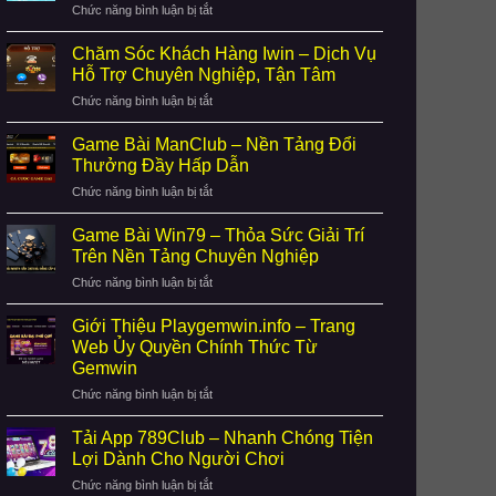
Chức năng bình luận bị tắt
ở
Bắn
Cá
Chăm Sóc Khách Hàng Iwin – Dịch Vụ
Ica
Hỗ Trợ Chuyên Nghiệp, Tận Tâm
–
Chức năng bình luận bị tắt
ở
Bí
Chăm
Kíp
Sóc
Game Bài ManClub – Nền Tảng Đổi
Trở
Khách
Thành
Thưởng Đầy Hấp Dẫn
Hàng
Ngư
Chức năng bình luận bị tắt
ở
Iwin
Thủ
Game
–
Số
Bài
Game Bài Win79 – Thỏa Sức Giải Trí
Dịch
1
ManClub
Vụ
Trên Nền Tảng Chuyên Nghiệp
–
Hỗ
Chức năng bình luận bị tắt
ở
Nền
Trợ
Game
Tảng
Chuyên
Bài
Giới Thiệu Playgemwin.info – Trang
Đổi
Nghiệp,
Win79
Thưởng
Web Ủy Quyền Chính Thức Từ
Tận
–
Đầy
Tâm
Gemwin
Thỏa
Hấp
Chức năng bình luận bị tắt
ở
Sức
Dẫn
Giới
Giải
Thiệu
Trí
Tải App 789Club – Nhanh Chóng Tiện
Playgemwin.info
Trên
Lợi Dành Cho Người Chơi
–
Nền
Chức năng bình luận bị tắt
ở
Trang
Tảng