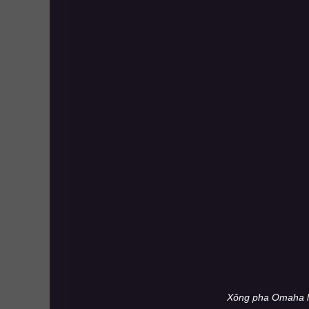
Xông pha Omaha là