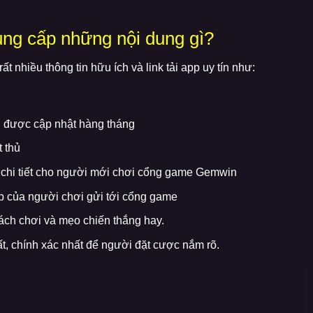
ung cấp những nội dung gì?
ất nhiều thông tin hữu ích và link tải app uy tín như:
ôn được cập nhật hàng tháng
 thủ
chi tiết cho người mới chơi cổng game Gemwin
p của người chơi gửi tới cổng game
ách chơi và mẹo chiến thắng hay.
t, chính xác nhất để người đặt cược nắm rõ.