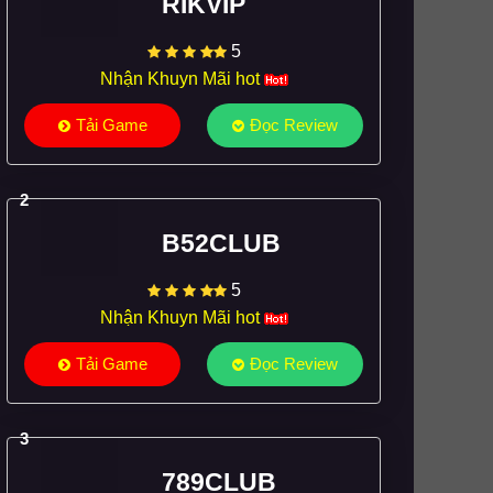
RIKVIP
Các
bước
để
5
trở
Nhận Khuyn Mãi hot
thành
cao
thủ
Tải Game
Đọc Review
2
B52CLUB
5
Nhận Khuyn Mãi hot
Tải Game
Đọc Review
3
789CLUB