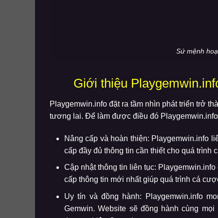
Sứ mệnh hoạt
Giới thiệu Playgemwin.inf
Playgemwin.info đặt ra tầm nhìn phát triển trở
tương lai. Để làm được điều đó Playgemwin.info 
Nâng cấp và hoàn thiện: Playgemwin.info liê
cấp đầy đủ thông tin cần thiết cho quá trìn
Cập nhật thông tin liên tục: Playgemwin.in
cấp thông tin mới nhất giúp quá trình cá cư
Uy tín và đồng hành: Playgemwin.info mo
Gemwin. Website sẽ đồng hành cùng mọi n