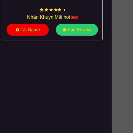
5
Nhận Khuyn Mãi hot
Tải Game
Đọc Review