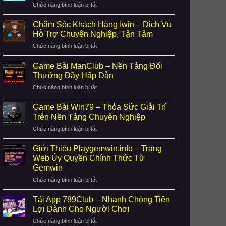
Chức năng bình luận bị tắt
ở
Bắn
Cá
Chăm Sóc Khách Hàng Iwin – Dịch Vụ
Ica
Hỗ Trợ Chuyên Nghiệp, Tận Tâm
–
Chức năng bình luận bị tắt
ở
Bí
Chăm
Kíp
Sóc
Game Bài ManClub – Nền Tảng Đổi
Trở
Khách
Thành
Thưởng Đầy Hấp Dẫn
Hàng
Ngư
Chức năng bình luận bị tắt
ở
Iwin
Thủ
Game
–
Số
Bài
Game Bài Win79 – Thỏa Sức Giải Trí
Dịch
1
ManClub
Vụ
Trên Nền Tảng Chuyên Nghiệp
–
Hỗ
Chức năng bình luận bị tắt
ở
Nền
Trợ
Game
Tảng
Chuyên
Bài
Giới Thiệu Playgemwin.info – Trang
Đổi
Nghiệp,
Win79
Thưởng
Web Ủy Quyền Chính Thức Từ
Tận
–
Đầy
Tâm
Gemwin
Thỏa
Hấp
Chức năng bình luận bị tắt
ở
Sức
Dẫn
Giới
Giải
Thiệu
Trí
Tải App 789Club – Nhanh Chóng Tiện
Playgemwin.info
Trên
Lợi Dành Cho Người Chơi
–
Nền
Chức năng bình luận bị tắt
ở
Trang
Tảng