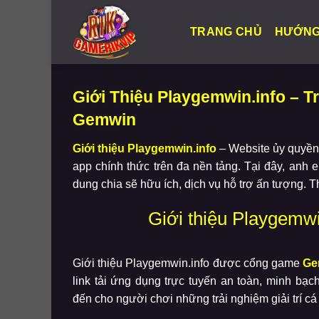
Skip
to
TRANG CHỦ
HƯỚNG
content
Giới Thiệu Playgemwin.info –
Gemwin
Giới thiệu Playgemwin.info
– Website ủy quyền
app chính thức trên đa nền tảng. Tại đây, anh e
dung chia sẽ hữu ích, dịch vụ hỗ trợ ấn tượng.
Giới thiệu Playgemwi
Giới thiệu Playgemwin.info được cổng game
Ge
link tải ứng dụng trực tuyến an toàn, minh bạ
đến cho người chơi những trải nghiệm giải trí c