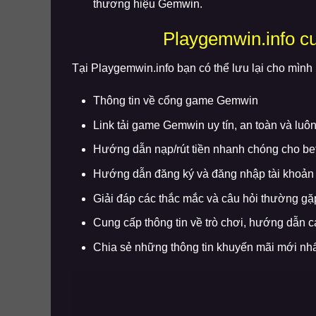
thương hiệu Gemwin.
Playgemwin.info c
Tại Playgemwin.info bạn có thể lưu lại cho mình r
Thông tin về cổng game Gemwin
Link tải game Gemwin uy tín, an toàn và lu
Hướng dẫn nạp/rút tiền nhanh chóng cho bet
Hướng dẫn đăng ký và đăng nhập tài khoản 
Giải đáp các thắc mắc và câu hỏi thường gặ
Cung cấp thông tin về trò chơi, hướng dẫn c
Chia sẻ những thông tin khuyến mãi mới nhấ