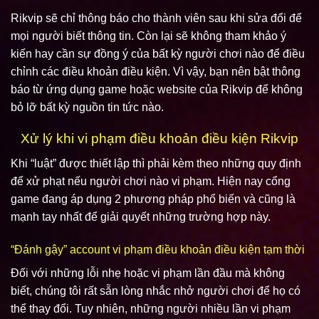
Rikvip sẽ chỉ thông báo cho thành viên sau khi sửa đổi để
mọi người biết thông tin. Còn lại sẽ không tham khảo ý
kiến ​​hay cần sự đồng ý của bất kỳ người chơi nào để điều
chỉnh các điều khoản điều kiện. Vì vậy, bạn nên bật thông
báo từ ứng dụng game hoặc website của Rikvip để không
bỏ lỡ bất kỳ nguồn tin tức nào.
Xử lý khi vi phạm điều khoản điều kiện Rikvip
Khi “luật” được thiết lập thì phải kèm theo những quy định
để xử phạt nếu người chơi nào vi phạm. Hiện nay cổng
game đang áp dụng 2 phương pháp phổ biến và cũng là
mạnh tay nhất để giải quyết những trường hợp này.
“Đánh gậy” account vi phạm điều khoản điều kiện tạm thời
Đối với những lỗi nhẹ hoặc vi phạm lần đầu mà không
biết, chúng tôi rất sẵn lòng nhắc nhở người chơi để họ có
thể thay đổi. Tuy nhiên, những người nhiều lần vi phạm