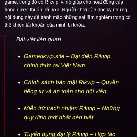
game, trong đó có Rikvip, vì nó giúp cho hoạt động của
trang được thuận lợi hơn. Người chơi cần đọc kỹ những
nội dung này để tránh mắc những sai lầm nghiêm trọng có
thể khiến tài khoản của mình bị khóa.
Bài viết liên quan
Gamerikvip.site – Đại diện Rikvip
chính thức tại Việt Nam
Chính sách bảo mật Rikvip – Quyền
riêng tư và an toàn cho hội viên
Miễn trừ trách nhiệm Rikvip – Những
quy định mới nhất nên biết
Tuyển dụng đại lý Rikvip – Hợp tác