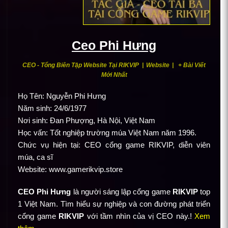
Ceo Phi Hưng
CEO - Tổng Biên Tập Website
Tại
RIKVIP
|
Website
|
+ Bài Viết
Mới Nhất
Họ Tên: Nguyễn Phi Hưng
Năm sinh: 24/6/1977
Nơi sinh: Đan Phượng, Hà Nội, Việt Nam
Học vấn: Tốt nghiệp trường múa Việt Nam năm 1996.
Chức vụ hiện tại: CEO cổng game RIKVIP, diễn viên
múa, ca sĩ
Website: www.gamerikvip.store
CEO Phi Hưng
là người sáng lập cổng game
RIKVIP
top
1 Việt Nam. Tìm hiểu sự nghiệp và con đường phát triển
cổng game
RIKVIP
với tầm nhìn của vị CEO này.!
Xem