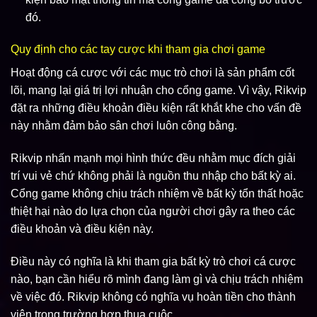
đó.
Quy định cho các tay cược khi tham gia chơi game
Hoạt động cá cược với các mục trò chơi là sản phẩm cốt
lõi, mang lại giá trị lợi nhuận cho cổng game. Vì vậy, Rikvip
đặt ra những điều khoản điều kiện rất khắt khe cho vấn đề
này nhằm đảm bảo sân chơi luôn công bằng.
Rikvip nhấn mạnh mọi hình thức đều nhằm mục đích giải
trí vui vẻ chứ không phải là nguồn thu nhập cho bất kỳ ai.
Cổng game không chịu trách nhiệm về bất kỳ tổn thất hoặc
thiệt hại nào do lựa chọn của người chơi gây ra theo các
điều khoản và điều kiện này.
Điều này có nghĩa là khi tham gia bất kỳ trò chơi cá cược
nào, bạn cần hiểu rõ mình đang làm gì và chịu trách nhiệm
về việc đó. Rikvip không có nghĩa vụ hoàn tiền cho thành
viên trong trường hợp thua cuộc.