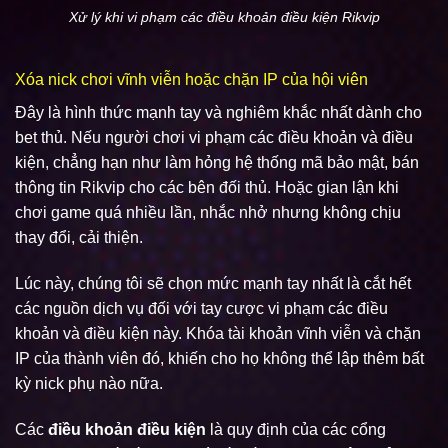
Xử lý khi vi phạm các điều khoản điều kiện Rikvip
Xóa nick chơi vĩnh viễn hoặc chặn IP của hội viên
Đây là hình thức mạnh tay và nghiêm khắc nhất dành cho
bet thủ. Nếu người chơi vi phạm các điều khoản và điều
kiện, chẳng hạn như làm hỏng hệ thống mã bảo mật, bán
thông tin Rikvip cho các bên đối thủ. Hoặc gian lận khi
chơi game quá nhiều lần, nhắc nhở nhưng không chịu
thay đổi, cải thiện.
Lúc này, chúng tôi sẽ chọn mức mạnh tay nhất là cắt hết
các nguồn dịch vụ đối với tay cược vi phạm các điều
khoản và điều kiện này. Khóa tài khoản vĩnh viễn và chặn
IP của thành viên đó, khiến cho họ không thể lập thêm bất
kỳ nick phụ nào nữa.
Các
điều khoản điều kiện
là quy định của các cổng