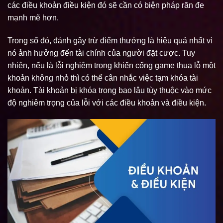
các điều khoản điều kiện đó sẽ cần có biện pháp răn đe
mạnh mẽ hơn.
Trong số đó, đánh gậy trừ điểm thưởng là hiệu quả nhất vì
nó ảnh hưởng đến tài chính của người đặt cược. Tuy
nhiên, nếu là lỗi nghiêm trọng khiến cổng game thua lỗ một
khoản không nhỏ thì có thể cân nhắc việc tạm khóa tài
khoản. Tài khoản bị khóa trong bao lâu tùy thuộc vào mức
độ nghiêm trọng của lỗi với các điều khoản và điều kiện.