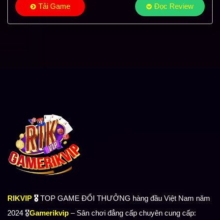
Tải Game
Đọc Review
RIKVIP
🎖️
TOP GAME ĐỔI THƯỞNG hàng đầu Việt Nam năm
2024 🎖️
Gamerikvip
– Sân chơi đẳng cấp chuyên cung cấp: