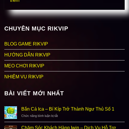
thêm
CHUYÊN MỤC RIKVIP
BLOG GAME RIKVIP
HƯỚNG DẪN RIKVIP
MẸO CHƠI RIKVIP
NHIỆM VỤ RIKVIP
BÀI VIẾT MỚI NHẤT
Bắn Cá Ica – Bí Kíp Trở Thành Ngư Thủ Số 1
Chức năng bình luận bị tắt
ở
Bắn
Cá
Chăm Sóc Khách Hàng Iwin – Dịch Vụ Hỗ Trợ