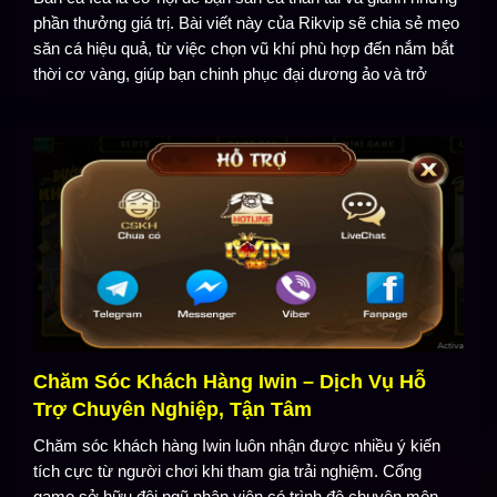
phần thưởng giá trị. Bài viết này của Rikvip sẽ chia sẻ mẹo
săn cá hiệu quả, từ việc chọn vũ khí phù hợp đến nắm bắt
thời cơ vàng, giúp bạn chinh phục đại dương ảo và trở
thành […]
Chăm Sóc Khách Hàng Iwin – Dịch Vụ Hỗ
Trợ Chuyên Nghiệp, Tận Tâm
Chăm sóc khách hàng Iwin luôn nhận được nhiều ý kiến ​​
tích cực từ người chơi khi tham gia trải nghiệm. Cổng
game sở hữu đội ngũ nhân viên có trình độ chuyên môn