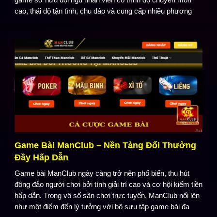
cao, thái độ tận tình, chu đáo và cung cấp nhiều phương
thức liên hệ đa dạng với thời gian xử […]
Game Bài ManClub – Nền Tảng Đổi Thưởng
Đầy Hấp Dẫn
Game bài ManClub ngày càng trở nên phổ biến, thu hút
đông đảo người chơi bởi tính giải trí cao và cơ hội kiếm tiền
hấp dẫn. Trong vô số sân chơi trực tuyến, ManClub nổi lên
như một điểm đến lý tưởng với bộ sưu tập game bài đa