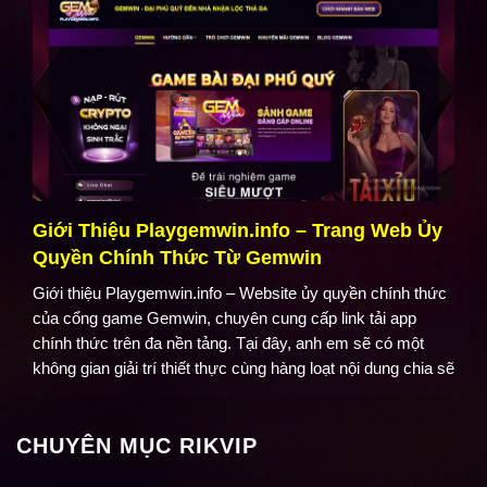
Giới Thiệu Playgemwin.info – Trang Web Ủy
Quyền Chính Thức Từ Gemwin
Giới thiệu Playgemwin.info – Website ủy quyền chính thức
của cổng game Gemwin, chuyên cung cấp link tải app
chính thức trên đa nền tảng. Tại đây, anh em sẽ có một
không gian giải trí thiết thực cùng hàng loạt nội dung chia sẽ
hữu ích, dịch vụ hỗ trợ ấn tượng. Tham khảo […]
CHUYÊN MỤC RIKVIP