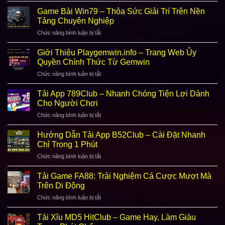
–
Số
Bài
Game Bài Win79 – Thỏa Sức Giải Trí Trên Nền
Dịch
1
ManClub
Vụ
Tảng Chuyên Nghiệp
–
Hỗ
Chức năng bình luận bị tắt
ở
Nền
Trợ
Game
Tảng
Chuyên
Bài
Giới Thiệu Playgemwin.info – Trang Web Ủy
Đổi
Nghiệp,
Win79
Thưởng
Quyền Chính Thức Từ Gemwin
Tận
–
Đầy
Tâm
Chức năng bình luận bị tắt
ở
Thỏa
Hấp
Giới
Sức
Dẫn
Thiệu
Tải App 789Club – Nhanh Chóng Tiện Lợi Dành
Giải
Playgemwin.info
Trí
Cho Người Chơi
–
Trên
Chức năng bình luận bị tắt
ở
Trang
Nền
Tải
Web
Tảng
App
Hướng Dẫn Tải App B52Club – Cài Đặt Nhanh
Ủy
Chuyên
789Club
Quyền
Chỉ Trong 1 Phút
Nghiệp
–
Chính
Chức năng bình luận bị tắt
ở
Nhanh
Thức
Hướng
Chóng
Từ
Dẫn
Tải Game FA88: Trải Nghiệm Cá Cược Mượt Mà
Tiện
Gemwin
Tải
Lợi
Trên Di Động
App
Dành
Chức năng bình luận bị tắt
ở
B52Club
Cho
Tải
–
Người
Game
Tài Xỉu MD5 HitClub – Game Hay, Làm Giàu
Cài
Chơi
FA88:
Đặt