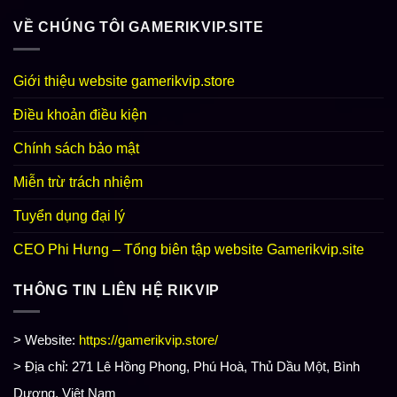
VỀ CHÚNG TÔI GAMERIKVIP.SITE
Giới thiệu website gamerikvip.store
Điều khoản điều kiện
Chính sách bảo mật
Miễn trừ trách nhiệm
Tuyển dụng đại lý
CEO Phi Hưng – Tổng biên tập website Gamerikvip.site
THÔNG TIN LIÊN HỆ RIKVIP
> Website:
https://gamerikvip.store/
> Địa chỉ: 271 Lê Hồng Phong, Phú Hoà, Thủ Dầu Một, Bình
Dương, Việt Nam