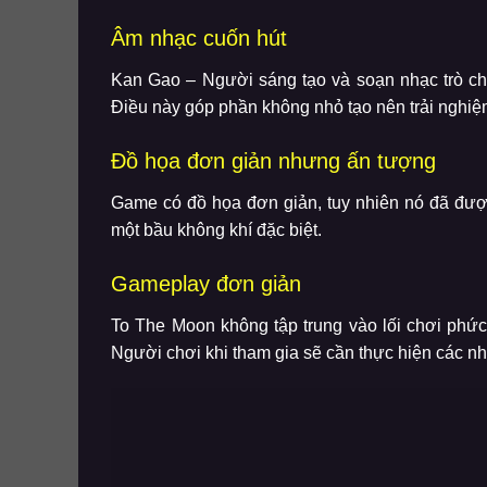
Âm nhạc cuốn hút
Kan Gao – Người sáng tạo và soạn nhạc trò ch
Điều này góp phần không nhỏ tạo nên trải nghi
Đồ họa đơn giản nhưng ấn tượng
Game có đồ họa đơn giản, tuy nhiên nó đã được t
một bầu không khí đặc biệt.
Gameplay đơn giản
To The Moon không tập trung vào lối chơi phức 
Người chơi khi tham gia sẽ cần thực hiện các nh