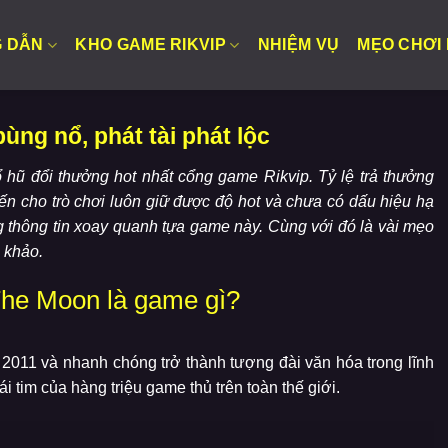
 DẪN
KHO GAME RIKVIP
NHIỆM VỤ
MẸO CHƠI 
ùng nổ, phát tài phát lộc
hũ đổi thưởng hot nhất cổng game Rikvip. Tỷ lệ trả thưởng
n cho trò chơi luôn giữ được độ hot và chưa có dấu hiệu hạ
 thông tin xoay quanh tựa game này. Cùng với đó là vài mẹo
 khảo.
he Moon là game gì?
2011 và nhanh chóng trở thành tượng đài văn hóa trong lĩnh
ái tim của hàng triệu game thủ trên toàn thế giới.