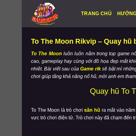
Skip
to
TRANG CHỦ
HƯỚNG
content
To The Moon Rikvip – Quay hũ b
To The Moon
luôn luôn nằm trong top game nổ 
cao, gameplay hay cùng với đồ họa đẹp mắt khiế
nhiệt. Bài viết sau của
Game rik
sẽ bật mí những
chơi giúp tăng khả năng nổ hũ, mời anh em tham
Quay hũ To T
To The Moon là trò chơi
săn hũ
ra mắt vào năm 
vực trò chơi điện tử. Trò chơi này đã chạm đến tr