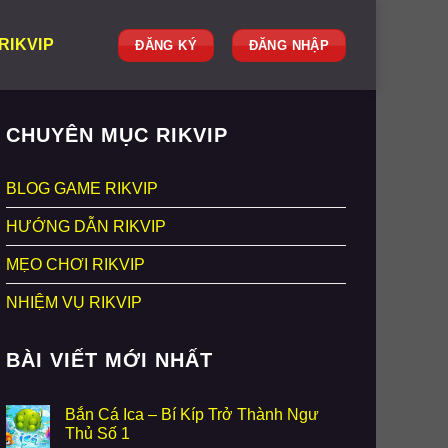
RIKVIP
ĐĂNG KÝ
ĐĂNG NHẬP
CHUYÊN MỤC RIKVIP
BLOG GAME RIKVIP
HƯỚNG DẪN RIKVIP
MẸO CHƠI RIKVIP
NHIỆM VỤ RIKVIP
BÀI VIẾT MỚI NHẤT
Bắn Cá Ica – Bí Kíp Trở Thành Ngư
Thủ Số 1