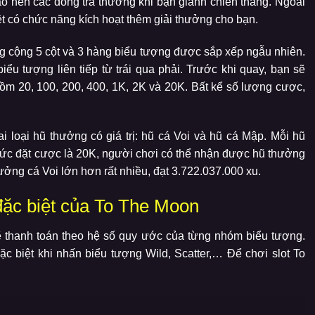
o nên các dòng trả thưởng khi bạn giành chiến thắng. Ngoài
t có chức năng kích hoạt thêm giải thưởng cho bạn.
g cộng 5 cột và 3 hàng biểu tượng được sắp xếp ngẫu nhiên.
ểu tượng liên tiếp từ trái qua phải. Trước khi quay, bạn sẽ
ồm 20, 100, 200, 400, 1K, 2K và 20K. Bất kể số lượng cược,
 loại hũ thưởng có giá trị: hũ cá Voi và hũ cá Mập. Mỗi hũ
mức đặt cược là 20K, người chơi có thể nhận được hũ thưởng
ưởng cá Voi lớn hơn rất nhiều, đạt 3.722.037.000 xu.
đặc biệt của To The Moon
ẽ thanh toán theo hệ số quy ước của từng nhóm biểu tượng.
c biệt khi nhấn biểu tượng Wild, Scatter,… Để chơi slot To