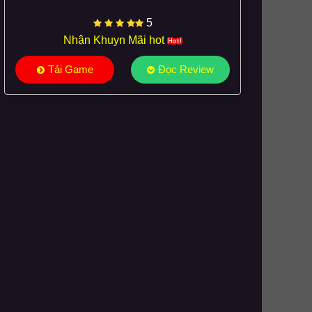
5
Nhận Khuyn Mãi hot
Tải Game
Đọc Review