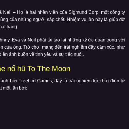
à Neil – Họ là hai nhân viên của Sigmund Corp, một công ty
cùng của những người sắp chết. Nhiệm vụ lần này là giúp đỡ
ặt trăng.
ny, Eva và Neil phải tái tạo lại những ký ức quan trọng với
ện của ông. Trò chơi mang đến trải nghiệm đầy cảm xúc, như
ện ảnh buồn về tình yêu và sự tiếc nuối.
e nổ hũ To The Moon
ành bởi Freebird Games, đây là trải nghiệm trò chơi điện tử
t một lần bởi: