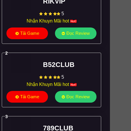
RIKVIP
Các
bước
để
5
trở
Nhận Khuyn Mãi hot
thành
cao
thủ
Tải Game
Đọc Review
2
B52CLUB
5
Nhận Khuyn Mãi hot
Tải Game
Đọc Review
3
789CLUB