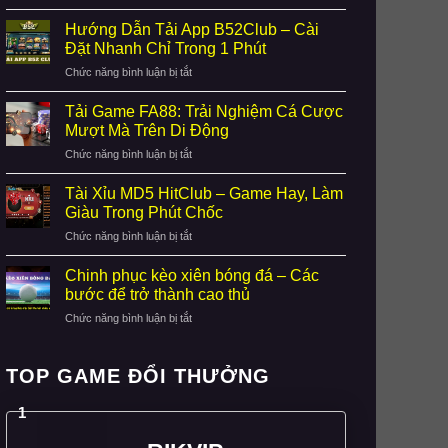
Tải
Web
Chuyên
App
Hướng Dẫn Tải App B52Club – Cài
Ủy
Nghiệp
789Club
Quyền
Đặt Nhanh Chỉ Trong 1 Phút
–
Chính
Chức năng bình luận bị tắt
ở
Nhanh
Thức
Hướng
Chóng
Từ
Dẫn
Tải Game FA88: Trải Nghiệm Cá Cược
Tiện
Gemwin
Tải
Lợi
Mượt Mà Trên Di Động
App
Dành
Chức năng bình luận bị tắt
ở
B52Club
Cho
Tải
–
Người
Game
Tài Xỉu MD5 HitClub – Game Hay, Làm
Cài
Chơi
FA88:
Đặt
Giàu Trong Phút Chốc
Trải
Nhanh
Chức năng bình luận bị tắt
ở
Nghiệm
Chỉ
Tài
Cá
Trong
Xỉu
Chinh phục kèo xiên bóng đá – Các
Cược
1
MD5
Mượt
bước để trở thành cao thủ
Phút
HitClub
Mà
Chức năng bình luận bị tắt
ở
–
Trên
Chinh
Game
Di
phục
Hay,
Động
kèo
TOP GAME ĐỔI THƯỞNG
Làm
xiên
Giàu
bóng
Trong
1
đá
Phút
–
Chốc