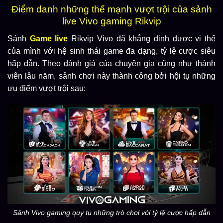
Điểm danh những thế mạnh vượt trội của sảnh
live Vivo gaming Rikvip
Sảnh
Game live
Rikvip Vivo đã khẳng định được vị thế
của mình với hệ sinh thái game đa dạng, tỷ lệ cược siêu
hấp dẫn. Theo đánh giá của chuyên gia cũng như thành
viên lâu năm, sảnh chơi này thành công bởi hội tụ những
ưu điểm vượt trội sau:
Sảnh Vivo gaming quy tụ những trò chơi với tỷ lệ cược hấp dẫn