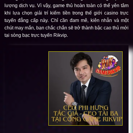
lượng dịch vụ. Vì vậy, game thủ hoàn toàn có thể yên tâm
khi lựa chọn giải trí kiếm tiền trong thế giới casino trực
tuyến đẳng cấp này. Chỉ cần đam mê, kiên nhẫn và một
chút may mắn, bạn chắc chắn sẽ trở thành bậc cao thủ mới
tại sòng bạc trực tuyến Rikvip.