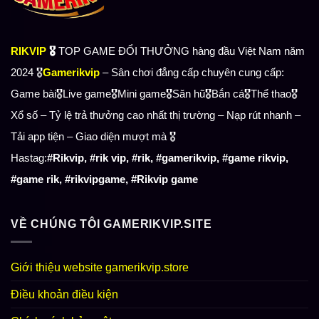
RIKVIP
🎖️
TOP GAME ĐỔI THƯỞNG hàng đầu Việt Nam năm
2024 🎖️
Gamerikvip
– Sân chơi đẳng cấp chuyên cung cấp:
Game bài🎖️Live game🎖️Mini game🎖️Săn hũ🎖️Bắn cá🎖️Thể thao🎖️
Xổ số – Tỷ lệ trả thưởng cao nhất thị trường – Nạp rút nhanh –
Tải app tiện – Giao diện mượt mà 🎖️
Hastag:
#Rikvip, #rik vip, #rik, #gamerikvip, #game rikvip,
#game rik, #rikvipgame, #Rikvip game
VỀ CHÚNG TÔI GAMERIKVIP.SITE
Giới thiệu website gamerikvip.store
Điều khoản điều kiện