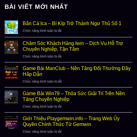
BÀI VIẾT MỚI NHẤT
Bắn Cá Ica – Bí Kíp Trở Thành Ngư Thủ Số 1
Chức năng bình luận bị tắt
ở
Bắn
Cá
Chăm Sóc Khách Hàng Iwin – Dịch Vụ Hỗ Trợ
Ica
Chuyên Nghiệp, Tận Tâm
–
Chức năng bình luận bị tắt
ở
Bí
Chăm
Kíp
Sóc
Trở
Game Bài ManClub – Nền Tảng Đổi Thưởng Đầy
Khách
Thành
Hấp Dẫn
Hàng
Ngư
Chức năng bình luận bị tắt
ở
Iwin
Thủ
Game
–
Số
Bài
Game Bài Win79 – Thỏa Sức Giải Trí Trên Nền
Dịch
1
ManClub
Vụ
Tảng Chuyên Nghiệp
–
Hỗ
Chức năng bình luận bị tắt
ở
Nền
Trợ
Game
Tảng
Chuyên
Bài
Giới Thiệu Playgemwin.info – Trang Web Ủy
Đổi
Nghiệp,
Win79
Thưởng
Quyền Chính Thức Từ Gemwin
Tận
–
Đầy
Tâm
Chức năng bình luận bị tắt
ở
Thỏa
Hấp
Giới