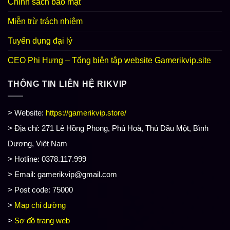
Chính sách bảo mật
Miễn trừ trách nhiệm
Tuyển dụng đại lý
CEO Phi Hưng – Tổng biên tập website Gamerikvip.site
THÔNG TIN LIÊN HỆ RIKVIP
> Website:
https://gamerikvip.store/
> Địa chỉ: 271 Lê Hồng Phong, Phú Hoà, Thủ Dầu Một, Bình
Dương, Việt Nam
> Hotline: 0378.117.999
> Email:
gamerikvip@gmail.com
> Post code: 75000
>
Map chỉ đường
>
Sơ đồ trang web