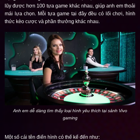
lũy được hơn 100 tựa game khác nhau, giúp anh em thoải
mái lựa chọn. Mỗi tựa game tại đây đều có lối chơi, hình
thức kèo cược và phần thưởng khác nhau.
Anh em dễ dàng tìm thấy loại hình yêu thích tại sảnh Vivo
gaming
Một số cái tên điển hình có thể kể đến như: