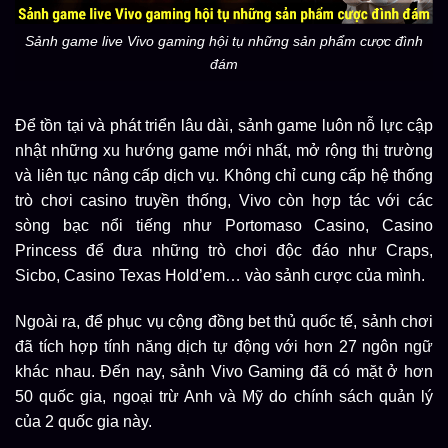
Sảnh game live Vivo gaming hội tụ những sản phẩm cược đình
đám
Để tồn tại và phát triển lâu dài, sảnh game luôn nỗ lực cập
nhật những xu hướng game mới nhất, mở rộng thị trường
và liên tục nâng cấp dịch vụ. Không chỉ cung cấp hệ thống
trò chơi casino truyền thống, Vivo còn hợp tác với các
sòng bạc nổi tiếng như Portomaso Casino, Casino
Princess để đưa những trò chơi độc đáo như Craps,
Sicbo, Casino Texas Hold’em… vào sảnh cược của mình.
Ngoài ra, để phục vụ cộng đồng bet thủ quốc tế, sảnh chơi
đã tích hợp tính năng dịch tự động với hơn 27 ngôn ngữ
khác nhau. Đến nay, sảnh Vivo Gaming đã có mặt ở hơn
50 quốc gia, ngoại trừ Anh và Mỹ do chính sách quản lý
của 2 quốc gia này.