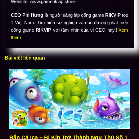
Website: www.gamerikvip.store
CEO Phi Hưng
là người sáng lập cổng game
RIKVIP
top
1 Việt Nam. Tìm hiểu sự nghiệp và con đường phát triển
cổng game
RIKVIP
với tầm nhìn của vị CEO này.!
Xem
thêm
Bài viết liên quan
Bắn Cá Ica – Bí Kíp Trở Thành Ngư Thủ Số 1