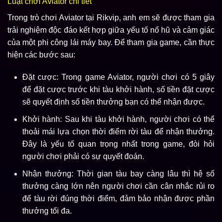
Luật chơi Aviator chi tiết
Trong trò chơi Aviator tại Rikvip, anh em sẽ được tham gia
trải nghiệm độc đáo kết hợp giữa yếu tố nổ hũ và cảm giác
của một phi công lái máy bay. Để tham gia game, cần thực
hiện các bước sau:
Đặt cược: Trong game Aviator, người chơi có 5 giây
để đặt cược trước khi tàu khởi hành, số tiền đặt cược
sẽ quyết định số tiền thưởng bạn có thể nhận được.
Khởi hành: Sau khi tàu khởi hành, người chơi có thể
thoải mái lựa chọn thời điểm rời tàu để nhận thưởng.
Đây là yếu tố quan trọng nhất trong game, đòi hỏi
người chơi phải có sự quyết đoán.
Nhận thưởng: Thời gian tàu bay càng lâu thì hệ số
thưởng càng lớn nên người chơi cần cân nhắc rủi ro
để tàu rời đúng thời điểm, đảm bảo nhận được phần
thưởng tối đa.