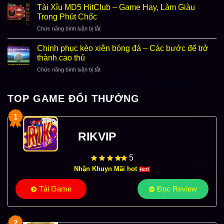
Game
Tài Xỉu MD5 HitClub – Game Hay, Làm Giàu
Cài
Chơi
FA88:
Đặt
Trong Phút Chốc
Trải
Nhanh
Chức năng bình luận bị tắt
ở
Nghiệm
Chỉ
Tài
Cá
Trong
Xỉu
Chinh phục kèo xiên bóng đá – Các bước để trở
Cược
1
MD5
Mượt
thành cao thủ
Phút
HitClub
Mà
Chức năng bình luận bị tắt
ở
–
Trên
Chinh
Game
Di
phục
Hay,
Động
kèo
TOP GAME ĐỔI THƯỞNG
Làm
xiên
Giàu
bóng
Trong
1
đá
Phút
–
Chốc
RIKVIP
Các
bước
để
5
trở
Nhận Khuyn Mãi hot
thành
cao
Tải Game
Đọc Review
thủ
2