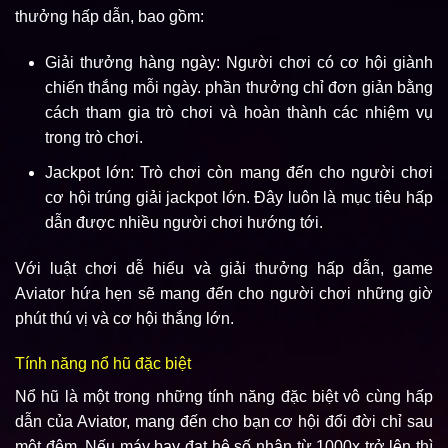
thưởng hấp dẫn, bao gồm:
Giải thưởng hàng ngày: Người chơi có cơ hội giành
chiến thắng mỗi ngày. phần thưởng chỉ đơn giản bằng
cách tham gia trò chơi và hoàn thành các nhiệm vụ
trong trò chơi.
Jackpot lớn: Trò chơi còn mang đến cho người chơi
cơ hội trúng giải jackpot lớn. Đây luôn là mục tiêu hấp
dẫn được nhiều người chơi hướng tới.
Với luật chơi dễ hiểu và giải thưởng hấp dẫn, game
Aviator hứa hẹn sẽ mang đến cho người chơi những giờ
phút thú vị và cơ hội thắng lớn.
Tính năng nổ hũ đặc biệt
Nổ hũ là một trong những tính năng đặc biệt vô cùng hấp
dẫn của Aviator, mang đến cho bạn cơ hội đổi đời chỉ sau
một đêm. Nếu máy bay đạt hệ số nhân từ 1000x trở lên thì