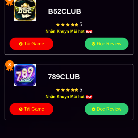
B52CLUB
5
Nhận Khuyn Mãi hot
Tải Game
Đọc Review
3
789CLUB
5
Nhận Khuyn Mãi hot
Tải Game
Đọc Review