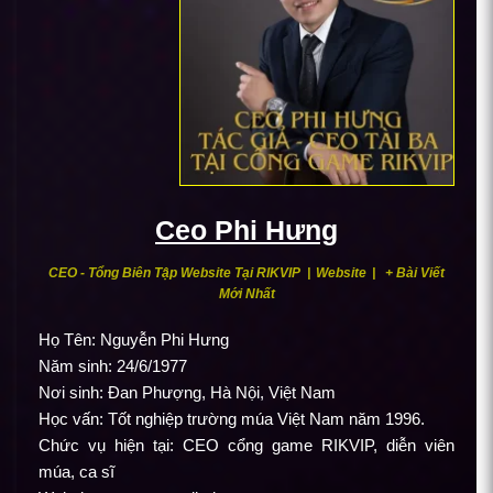
Ceo Phi Hưng
CEO - Tổng Biên Tập Website
Tại
RIKVIP
|
Website
|
+ Bài Viết
Mới Nhất
Họ Tên: Nguyễn Phi Hưng
Năm sinh: 24/6/1977
Nơi sinh: Đan Phượng, Hà Nội, Việt Nam
Học vấn: Tốt nghiệp trường múa Việt Nam năm 1996.
Chức vụ hiện tại: CEO cổng game RIKVIP, diễn viên
múa, ca sĩ